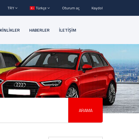
TRY
Türkçe
Oturum aç
Kaydol
KİNLİKLER
HABERLER
İLETİŞİM
ARAMA