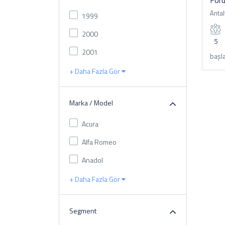
For
Antal
1999
2000
5
2001
başla
+ Daha Fazla Gör
Marka / Model
Acura
Alfa Romeo
Anadol
+ Daha Fazla Gör
Segment