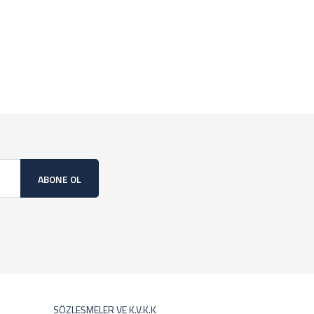
ABONE OL
SÖZLEŞMELER VE K.V.K.K