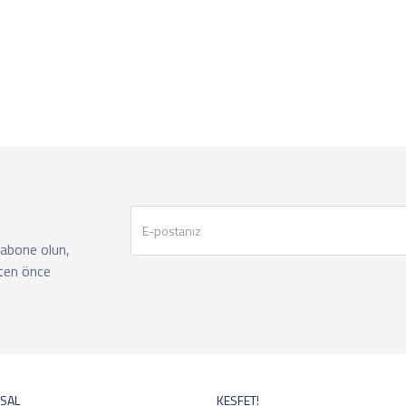
 abone olun,
ten önce
SAL
KEŞFET!