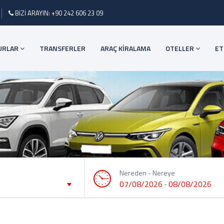
BİZİ ARAYIN: +90 242 606 23 09
URLAR
TRANSFERLER
ARAÇ KİRALAMA
OTELLER
ET
Nereden - Nereye
07/08/2026
08/08/2026
-