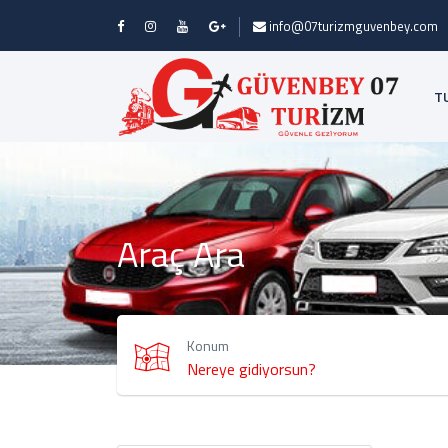
info@07turizmguvenbey.com
T
Araç Ara
Konum