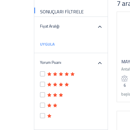
7 ar
SONUÇLARI FİLTRELE
Fiyat Aralığı
UYGULA
MAY
Yorum Puanı
Antal
6
başla