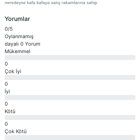
neredeyse kafa kafaya satış rakamlarına sahip.
Yorumlar
0
/5
Oylanmamış
dayalı
0 Yorum
Mükemmel
0
Çok İyi
0
İyi
0
Kötü
0
Çok Kötü